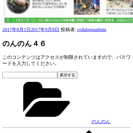
投
2017年8月1日
2017年9月8日
投稿者:
collaboruadmin
稿
日:
のんのん４６
このコンテンツはアクセスが制限されていますので、パスワ
ードを入力してください。
カ
テ
ゴ
リ
ー
のんのん
次