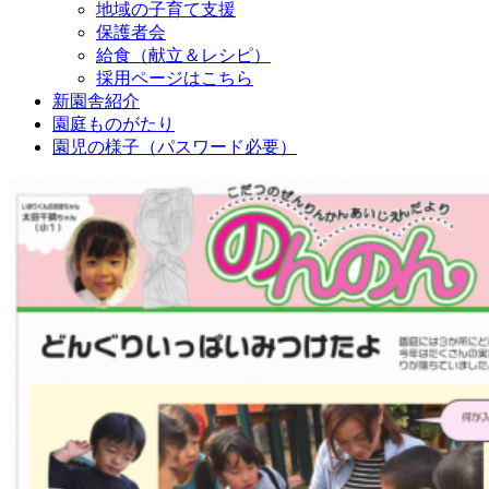
地域の子育て支援
保護者会
給食（献立＆レシピ）
採用ページはこちら
新園舎紹介
園庭ものがたり
園児の様子（パスワード必要）