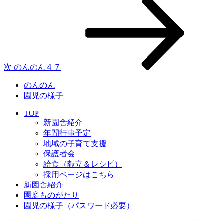
投
の
稿
投
稿
ナ
ビ
ゲ
次
のんのん４７
ー
のんのん
シ
園児の様子
ョ
TOP
新園舎紹介
ン
年間行事予定
地域の子育て支援
保護者会
給食（献立＆レシピ）
採用ページはこちら
新園舎紹介
園庭ものがたり
園児の様子（パスワード必要）