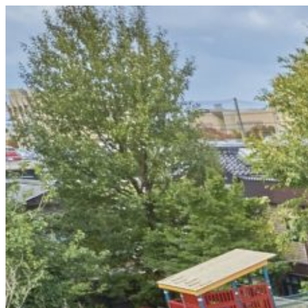
コ
ン
テ
ン
ツ
へ
ス
キ
ッ
プ