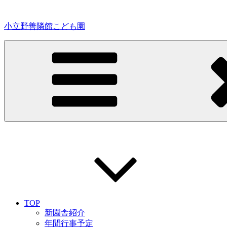
コ
ン
小立野善隣館こども園
テ
ン
ツ
へ
ス
キ
ッ
プ
TOP
新園舎紹介
年間行事予定