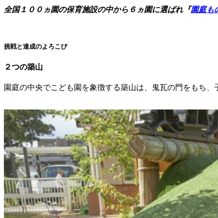
全国１００ヵ園の保育施設の中から６ヵ園に選ばれ『
園庭も
挑戦と達成のよろこび
２つの築山
園庭の中央でこども園を象徴する築山は、鬼瓦の門をもち、