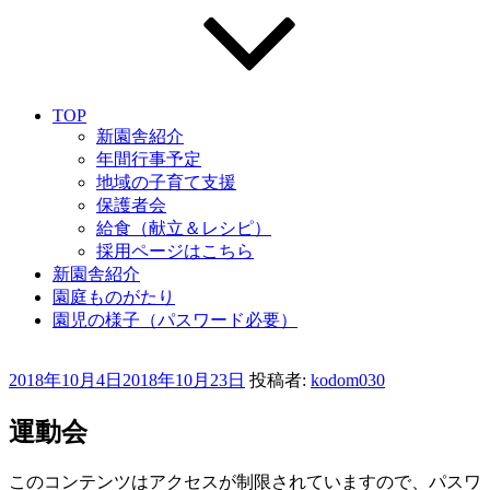
TOP
新園舎紹介
年間行事予定
地域の子育て支援
保護者会
給食（献立＆レシピ）
採用ページはこちら
新園舎紹介
園庭ものがたり
園児の様子（パスワード必要）
投
2018年10月4日
2018年10月23日
投稿者:
kodom030
稿
日:
運動会
このコンテンツはアクセスが制限されていますので、パスワ