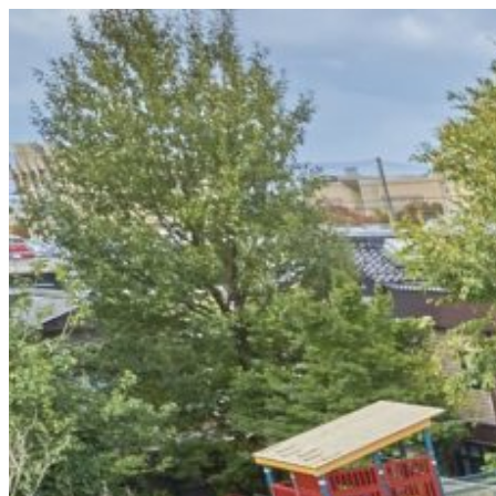
コ
ン
テ
ン
ツ
へ
ス
キ
ッ
プ