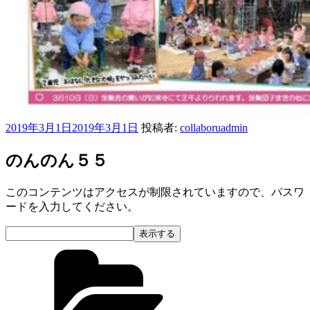
投
2019年3月1日
2019年3月1日
投稿者:
collaboruadmin
稿
日:
のんのん５５
このコンテンツはアクセスが制限されていますので、パスワ
ードを入力してください。
カ
テ
ゴ
リ
ー