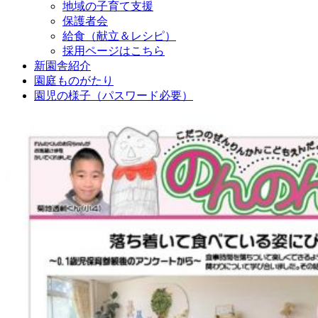
地域の子育て支援
保護者会
給食（献立＆レシピ）
採用ページはこちら
新園舎紹介
園庭ものがたり
園児の様子（パスワード必要）