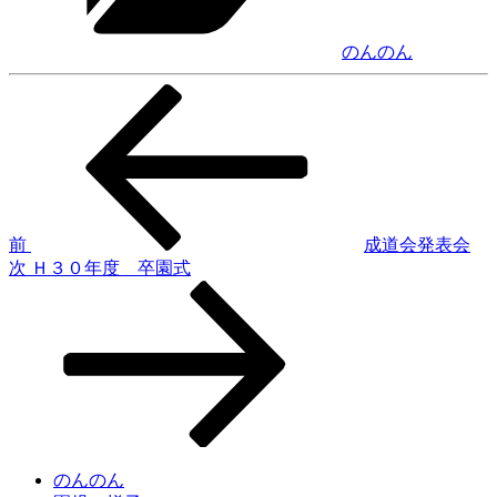
のんのん
前
投
の
稿
投
稿
ナ
ビ
ゲ
前
成道会発表会
次
次
Ｈ３０年度 卒園式
ー
の
シ
投
稿
ョ
ン
のんのん