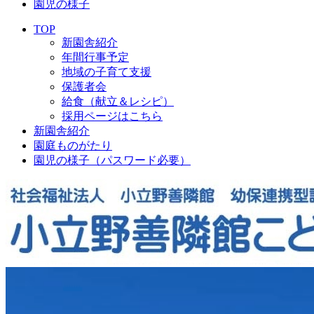
園児の様子
TOP
新園舎紹介
年間行事予定
地域の子育て支援
保護者会
給食（献立＆レシピ）
採用ページはこちら
新園舎紹介
園庭ものがたり
園児の様子（パスワード必要）