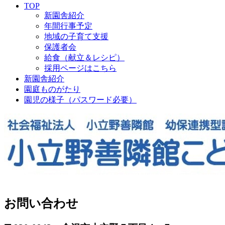
TOP
新園舎紹介
年間行事予定
地域の子育て支援
保護者会
給食（献立＆レシピ）
採用ページはこちら
新園舎紹介
園庭ものがたり
園児の様子（パスワード必要）
お問い合わせ