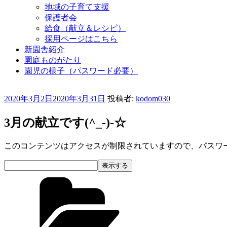
地域の子育て支援
保護者会
給食（献立＆レシピ）
採用ページはこちら
新園舎紹介
園庭ものがたり
園児の様子（パスワード必要）
投
2020年3月2日
2020年3月31日
投稿者:
kodom030
稿
日:
3月の献立です(^_-)-☆
このコンテンツはアクセスが制限されていますので、パスワ
カ
テ
ゴ
リ
ー