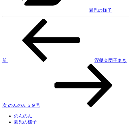
園児の様子
前
投
の
稿
投
稿
ナ
ビ
ゲ
前
涅槃会団子まき
次
ー
の
シ
投
稿
ョ
ン
次
のんのん５９号
のんのん
園児の様子