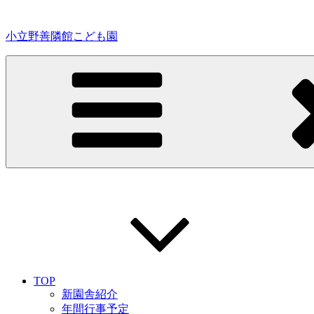
コ
ン
小立野善隣館こども園
テ
ン
ツ
へ
ス
キ
ッ
プ
TOP
新園舎紹介
年間行事予定