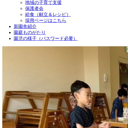
地域の子育て支援
保護者会
給食（献立＆レシピ）
採用ページはこちら
新園舎紹介
園庭ものがたり
園児の様子（パスワード必要）