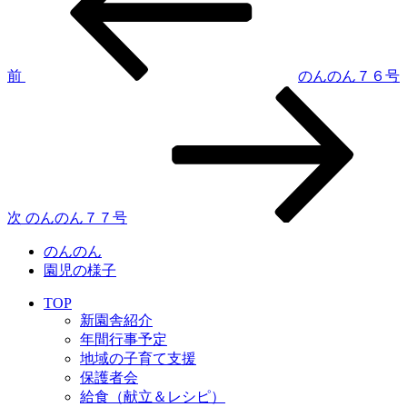
稿
ナ
ビ
ゲ
前
のんのん７６号
次
ー
の
シ
投
稿
ョ
ン
次
のんのん７７号
のんのん
園児の様子
TOP
新園舎紹介
年間行事予定
地域の子育て支援
保護者会
給食（献立＆レシピ）