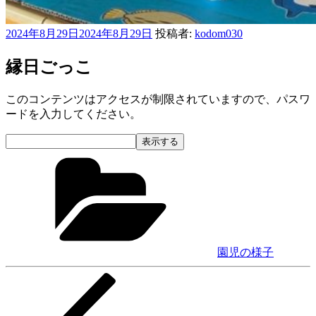
投
2024年8月29日
2024年8月29日
投稿者:
kodom030
稿
日:
縁日ごっこ
このコンテンツはアクセスが制限されていますので、パスワ
ードを入力してください。
カ
テ
ゴ
リ
ー
園児の様子
前
投
の
稿
投