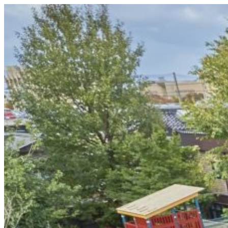
コ
ン
テ
ン
ツ
へ
ス
キ
ッ
プ