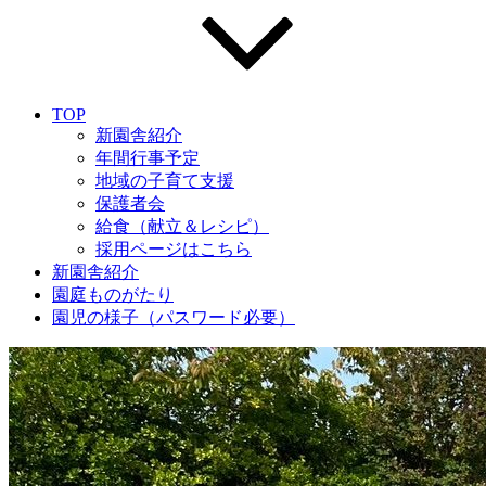
TOP
新園舎紹介
年間行事予定
地域の子育て支援
保護者会
給食（献立＆レシピ）
採用ページはこちら
新園舎紹介
園庭ものがたり
園児の様子（パスワード必要）