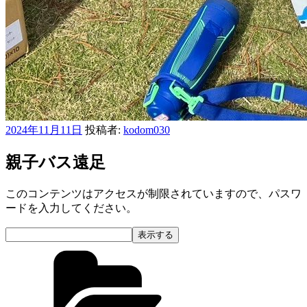
投
2024年11月11日
投稿者:
kodom030
稿
日:
親子バス遠足
このコンテンツはアクセスが制限されていますので、パスワ
ードを入力してください。
カ
テ
ゴ
リ
ー