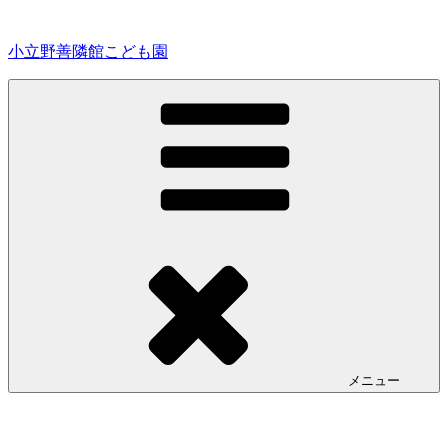
コ
ン
小立野善隣館こども園
テ
ン
ツ
へ
ス
キ
ッ
プ
メニュー