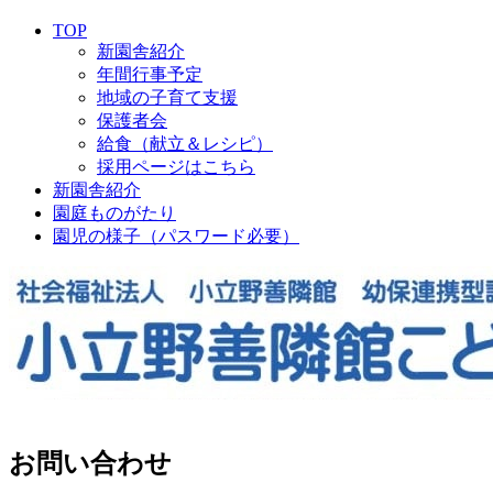
TOP
新園舎紹介
年間行事予定
地域の子育て支援
保護者会
給食（献立＆レシピ）
採用ページはこちら
新園舎紹介
園庭ものがたり
園児の様子（パスワード必要）
お問い合わせ