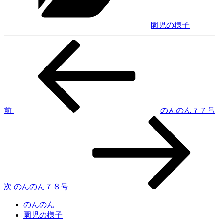
園児の様子
前
投
の
稿
投
稿
ナ
ビ
ゲ
前
のんのん７７号
次
ー
の
シ
投
稿
ョ
ン
次
のんのん７８号
のんのん
園児の様子